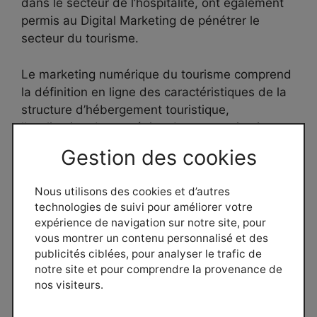
dans le secteur de l’hospitalité, ont également
permis au Digital Marketing de pénétrer le
secteur du tourisme.
Le marketing numérique du tourisme comprend
la définition en ligne des caractéristiques de la
structure d’hébergement touristique,
l’application de stratégies de communication sur
Internet, le développement de relations de plus
Gestion des cookies
en plus structurées avec les utilisateurs
concernés.
Nous utilisons des cookies et d’autres
technologies de suivi pour améliorer votre
Dans un marché très concurrentiel comme celui
expérience de navigation sur notre site, pour
du tourisme, les meilleures stratégies pour
vous montrer un contenu personnalisé et des
planifier des campagnes publicitaires en ligne
publicités ciblées, pour analyser le trafic de
afin d’augmenter le trafic et la popularité du site
notre site et pour comprendre la provenance de
nos visiteurs.
sont les activités de désintermédiation d’OTA,
la sélection du moteur de réservation en ligne