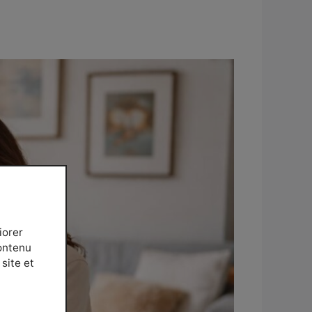
iorer
contenu
site et