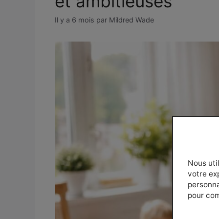
et ambitieuses
Il y a 6 mois
par
Mildred Wade
Nous uti
votre ex
personnal
pour com